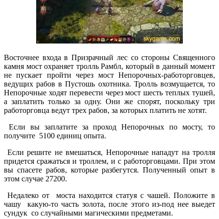
Восточнее входа в Призрачный лес со стороны Священного
камня мост охраняет тролль Рамбл, который в данный момент
не пускает пройти через мост Непорочных-работорговцев,
ведущих рабов в Пустошь охотника. Тролль возмущается, то
Непорочные ходят перевести через мост шесть теплых тушей,
а заплатить только за одну. Они же спорят, поскольку три
работорговца ведут трех рабов, за которых платить не хотят.
Если вы заплатите за проход Непорочных по мосту, то
получите 5100 единиц опыта.
Если решите не вмешаться, Непорочные нападут на тролля
придется сражаться и троллем, и с работорговцами. При этом
вы спасете рабов, которые разбегутся. Полученный опыт в
этом случае 27200.
Недалеко от моста находится статуя с чашей. Положите в
чашу какую-то часть золота, после этого из-под нее выедет
сундук со случайными магическими предметами.