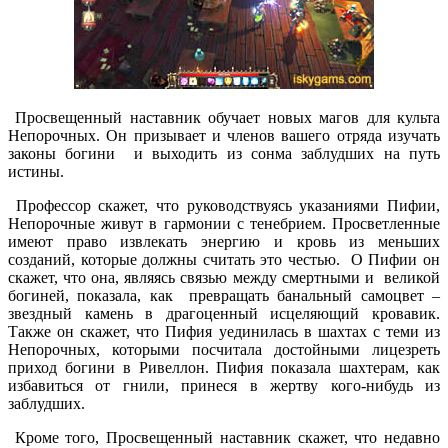
Просвещенный наставник обучает новых магов для культа
Непорочных. Он призывает и членов вашего отряда изучать
законы богини и выходить из сонма заблудших на путь
истины.
Профессор скажет, что руководствуясь указаниями Пифии,
Непорочные живут в гармонии с тенебрием. Просветленные
имеют право извлекать энергию и кровь из меньших
созданий, которые должны считать это честью. О Пифии он
скажет, что она, являясь связью между смертными и великой
богиней, показала, как превращать банальный самоцвет –
звездный камень в драгоценный исцеляющий кровавик.
Также он скажет, что Пифия уединилась в шахтах с теми из
Непорочных, которыми посчитала достойными лицезреть
приход богини в Ривеллон. Пифия показала шахтерам, как
избавиться от гнили, принеся в жертву кого-нибудь из
заблудших.
Кроме того, Просвещенный наставник скажет, что недавно