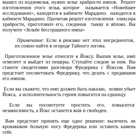
вышел из подземелья, нужно зелье храбрости импов. Рецепт
изготовления этого зелья, которое называется «Новейшее
исследование», находится в кабинете Марадино. находится в
кабинете Марадино. Прочитав рецепт изготовления эликсира
храбрости, приготовьте его, соединив тыкву и яблоко. Вы
получите «Зельбе бесстрашного импа»
Примечание
: Если в рюкзаке нет этих ингредиентов,
их сожно найти в огороде Тайного логова.
Приготовленное зелье отнесите к Йоксу. Выпив зелье, имп
осмелеет и выйдет из пещеры. Ступайте следом за ним. Вы
станете свидетелями разговора Фредерика с Йоксом. Вам
предстоит посоветовать Фредерику, что делать с предавшим
его импом.
Если вы скажете, что имп должен быть наказан, хозяин убьет
Йокса, а исполнительность героев повысится на единицу.
Если вы посоветуете простить его, повысится
независимость, а Йокс останется жив и свободен.
Вам предстоит принять еще одно решение: вылечить ли
кровавиком больную ногу Фредерика или оставить камень
себе.