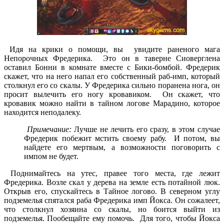
Идя на крики о помощи, вы увидите раненого мага
Непорочных Фредерика. Это он в таверне Сиоверглена
оставил Бонни в комнате вместе с Бики-бомбой. Фредерик
скажет, что на него напал его собственный раб-имп, который
столкнул его со скалы. У Фредерика сильно поранена нога, он
просит вылечить его ногу кровавиком. Он скажет, что
кровавик можно найти в тайном логове Марадино, которое
находится неподалеку.
Примечание:
Лучше не лечить его сразу, в этом случае
Фредерик побежит мстить своему рабу. И потом, вы
найдете его мертвым, а возможности поговорить с
импом не будет.
Поднимайтесь на утес, правее того места, где лежит
Фредерика. Возле скал у дерева на земле есть потайной люк.
Открыв его, спускайтесь в Тайное логово. В северном углу
подземелья спятался раба Фредерика имп Йокса. Он сожалеет,
что столкнул хозяина со скалы, но боится выйти из
подземелья. Пообещайте ему помочь. Для того, чтобы Йокса