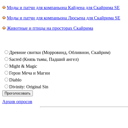
Моды и патчи для компаньона Кайдена для Скайрима SE
Моды и патчи для компаньона Люсьена для Скайрима SE
Животные и птицы на просторах Скайрима
Древние свитки (Морровинд, Обливион, Скайрим)
Sacred (Князь тьмы, Падший ангел)
Might & Magic
Герои Меча и Магии
Diablo
Divinity: Original Sin
Архив опросов