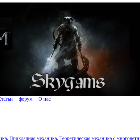
Статьи
форум
О нас
а, Прикладная механика, Теоретическая механика с многолетним