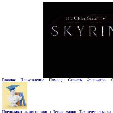
Главная
Прохождение
Помощь
Cкачать
Флеш-игры
Преподаватель дисциплины Детали машин, Техническая механик