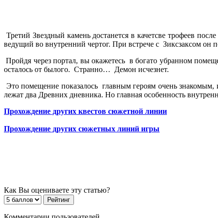
Третий Звездный камень достанется в качетсве трофеев посл
ведущий во внутренний чертог. При встрече с Зиксзаксом он п
Пройдя через портал, вы окажетесь в богато убранном помещен
осталось от былого. Странно… Демон исчезнет.
Это помещение показалось главным героям очень знакомым, и 
лежат два Древних дневника. Но главная особенность внутренн
Прохождение других квестов сюжетной линии
Прохождение других сюжетных линий игры
Как Вы оцениваете эту статью?
Комментарии пользователей