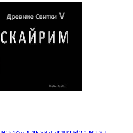
 стажем, доцент, к.т.н. выполнит работу быстро и