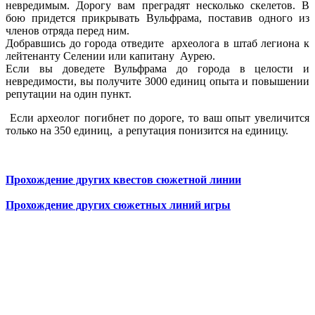
невредимым. Дорогу вам преградят несколько скелетов. В
бою придется прикрывать Вульфрама, поставив одного из
членов отряда перед ним.
Добравшись до города отведите археолога в штаб легиона к
лейтенанту Селении или капитану Аурею.
Если вы доведете Вульфрама до города в целости и
невредимости, вы получите 3000 единиц опыта и повышении
репутации на один пункт.
Если археолог погибнет по дороге, то ваш опыт увеличится
только на 350 единиц, а репутация понизится на единицу.
Прохождение других квестов сюжетной линии
Прохождение других сюжетных линий игры