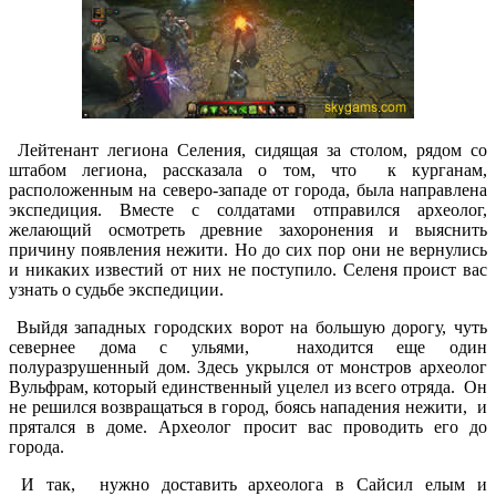
Лейтенант легиона Селения, сидящая за столом, рядом со
штабом легиона, рассказала о том, что к курганам,
расположенным на северо-западе от города, была направлена
экспедиция. Вместе с солдатами отправился археолог,
желающий осмотреть древние захоронения и выяснить
причину появления нежити. Но до сих пор они не вернулись
и никаких известий от них не поступило. Селеня проист вас
узнать о судьбе экспедиции.
Выйдя западных городских ворот на большую дорогу, чуть
севернее дома с ульями, находится еще один
полуразрушенный дом. Здесь укрылся от монстров археолог
Вульфрам, который единственный уцелел из всего отряда. Он
не решился возвращаться в город, боясь нападения нежити, и
прятался в доме. Археолог просит вас проводить его до
города.
И так, нужно доставить археолога в Сайсил елым и