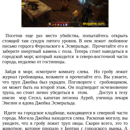
Посетив еще раз место убийства, попытайтесь открыть
стоящий там сундук пятого уровня. В нем лежит любовное
письмо герцога Ферольского к Эсмеральде. Прочитайте его и
заберите инертный камень с пола. Теперь стоит наведаться в
городской морг, который находится в северо-восточной части
города, недалеко от гостиницы.
Зайдя в морг, осмотрите комнату слева. Но гробу лежит
журнал гробовщика, возьмите и прочитайте его. Вы узнаете,
что труп Джейка был украден. Поговорите с гробовщиком,
он может быть на второй этаж. Он подтвердит исчезновение
трупа, но стоит лично убедиться в этом. Доступ к телу
имели мэр Сесил, капитан легиона Аурей, ученица лекаря
Эвелин и вдова Джейка Эсмеральда.
Идите на городское кладбище, находящееся в северной части
города. Могила Джейка находится слева. Раскопав могилу, вы
увидите, что в гробу лежит труп овцы. Скорее всего, это то
животное, которое пропало у Бертии с городского рынка. А