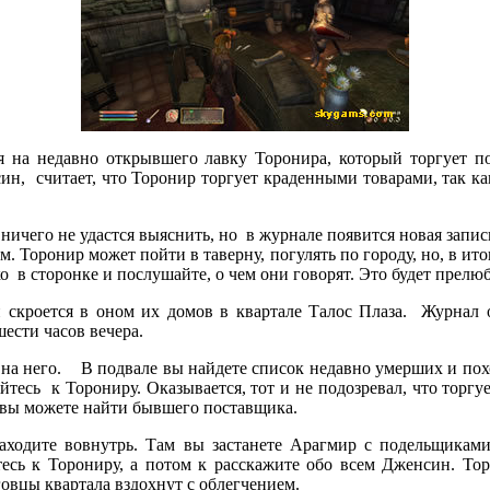
на недавно открывшего лавку Торонира, который торгует по
н, считает, что Торонир торгует краденными товарами, так ка
ничего не удастся выяснить, но в журнале появится новая запись
им. Торонир может пойти в таверну, погулять по городу, но, в ит
о в сторонке и послушайте, о чем они говорят. Это будет прелю
 скроется в оном их домов в квартале Талос Плаза. Журнал 
ести часов вечера.
на него. В подвале вы найдете список недавно умерших и пох
йтесь к Торониру. Оказывается, тот и не подозревал, что торг
 вы можете найти бывшего поставщика.
аходите вовнутрь. Там вы застанете Арагмир с подельщиками
тесь к Торониру, а потом к расскажите обо всем Дженсин. То
овцы квартала вздохнут с облегчением.