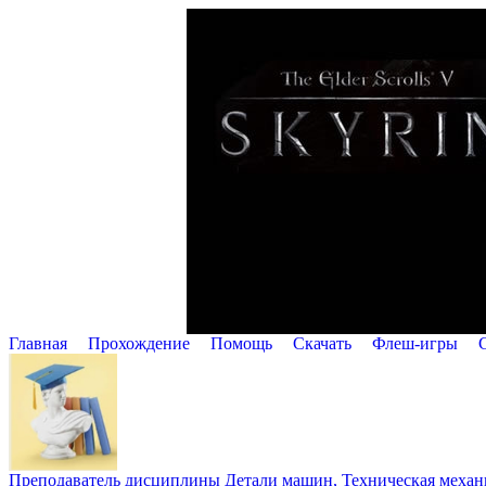
Главная
Прохождение
Помощь
Cкачать
Флеш-игры
Преподаватель дисциплины Детали машин, Техническая механик