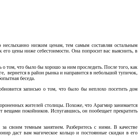
 неслыханно низким ценам, тем самым составляя остальным
к его цены ниже себестоимости. Она попросит вас выяснить, в
 о том, что было бы хорошо за ним проследить. После того, как
оге, вернется в район рынка и направится в небольшой тупичок,
бопытная беседа.
обновится записью о том, что было бы неплохо посетить дом
ороненных жителей столицы. Похоже, что Арагмир занимается
ует вещами покойников. Испугавшись, он пообещает прекратить
 за своим темным занятием. Разберитесь с ними. В качестве
ронир даст вам магическое кольцо и постоянные скидки в его