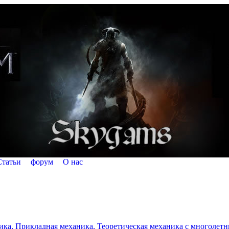
Статьи
форум
О нас
а, Прикладная механика, Теоретическая механика с многолетним