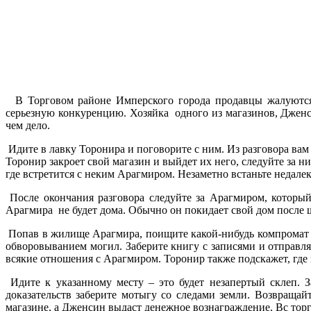
В Торговом районе Имперского города продавцы жалуются 
серьезную конкуренцию. Хозяйка одного из магазинов, Дженси
чем дело.
Идите в лавку Торонира и поговорите с ним. Из разговора вам 
Торонир закроет свой магазин и выйдет их него, следуйте за н
где встретится с неким Арагмиром. Незаметно встаньте недалек
После окончания разговора следуйте за Арагмиром, который
Арагмира не будет дома. Обычно он покидает свой дом после ш
Попав в жилище Арагмира, поищите какой-нибудь компромат 
обворовыванием могил. Заберите книгу с записями и отправля
всякие отношения с Арагмиром. Торонир также подскажет, где
Идите к указанному месту – это будет незапертый склеп. З
доказательств заберите мотыгу со следами земли. Возвращай
магазине, а Дженсин выдаст денежное вознаграждение. Вс торг