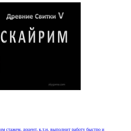
 стажем, доцент, к.т.н. выполнит работу быстро и