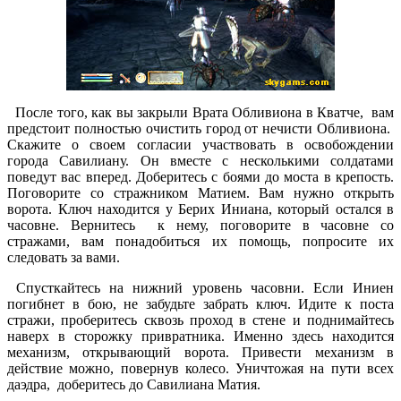
После того, как вы закрыли Врата Обливиона в Кватче, вам
предстоит полностью очистить город от нечисти Обливиона.
Скажите о своем согласии участвовать в освобождении
города Савилиану. Он вместе с несколькими солдатами
поведут вас вперед. Доберитесь с боями до моста в крепость.
Поговорите со стражником Матием. Вам нужно открыть
ворота. Ключ находится у Берих Иниана, который остался в
часовне. Вернитесь к нему, поговорите в часовне со
стражами, вам понадобиться их помощь, попросите их
следовать за вами.
Спусткайтесь на нижний уровень часовни. Если Иниен
погибнет в бою, не забудьте забрать ключ. Идите к поста
стражи, проберитесь сквозь проход в стене и поднимайтесь
наверх в сторожку привратника. Именно здесь находится
механизм, открывающий ворота. Привести механизм в
действие можно, повернув колесо. Уничтожая на пути всех
даэдра, доберитесь до Савилиана Матия.