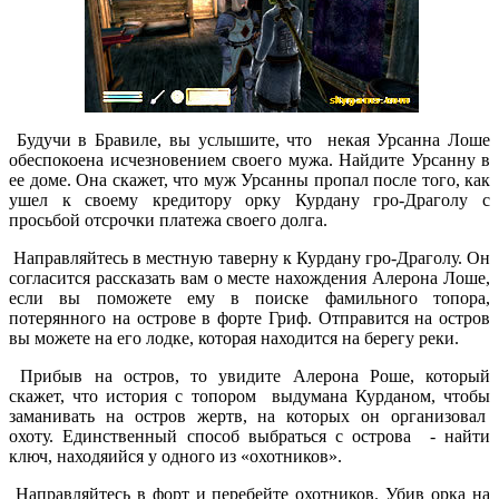
Будучи в Бравиле, вы услышите, что некая Урсанна Лоше
обеспокоена исчезновением своего мужа. Найдите Урсанну в
ее доме. Она скажет, что муж Урсанны пропал после того, как
ушел к своему кредитору орку Курдану гро-Драголу с
просьбой отсрочки платежа своего долга.
Направляйтесь в местную таверну к Курдану гро-Драголу. Он
согласится рассказать вам о месте нахождения Алерона Лоше,
если вы поможете ему в поиске фамильного топора,
потерянного на острове в форте Гриф. Отправится на остров
вы можете на его лодке, которая находится на берегу реки.
Прибыв на остров, то увидите Алерона Роше, который
скажет, что история с топором выдумана Курданом, чтобы
заманивать на остров жертв, на которых он организовал
охоту. Единственный способ выбраться с острова - найти
ключ, находяийся у одного из «охотников».
Направляйтесь в форт и перебейте охотников. Убив орка на