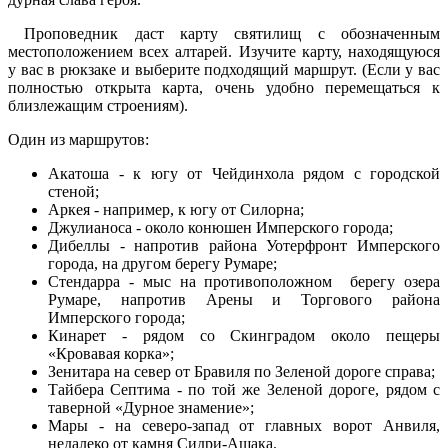
Проповедник даст карту святилищ с обозначенным
местоположением всех алтарей. Изучите карту, находящуюся
у вас в рюкзаке и выберите подходящий маршрут. (Если у вас
полностью открыта карта, очень удобно перемещаться к
близлежащим строениям).
Один из маршрутов:
Акатоша - к югу от Чейдинхола рядом с городской
стеной;
Аркея - например, к югу от Силорна;
Джулианоса - около конюшен Имперского города;
Дибеллы - напротив района Уотерфронт Имперского
города, на другом берегу Румаре;
Стендарра - мыс на противоположном берегу озера
Румаре, напротив Арены и Торгового района
Имперского города;
Кинарет - рядом со Скинградом около пещеры
«Кровавая корка»;
Зенитара на север от Бравиля по Зеленой дороге справа;
Тайбера Септима - по той же Зеленой дороге, рядом с
таверной «Дурное знамение»;
Мары - на северо-запад от главных ворот Анвиля,
недалеко от камня Сидри-Ашака.