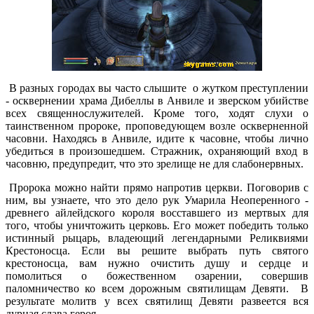
В разных городах вы часто слышите о жутком преступлении
- осквернении храма Дибеллы в Анвиле и зверском убийстве
всех священнослужителей. Кроме того, ходят слухи о
таинственном пророке, проповедующем возле оскверненной
часовни. Находясь в Анвиле, идите к часовне, чтобы лично
убедиться в произошедшем. Стражник, охраняющий вход в
часовню, предупредит, что это зрелище не для слабонервных.
Пророка можно найти прямо напротив церкви. Поговорив с
ним, вы узнаете, что это дело рук Умарила Неоперенного -
древнего айлейдского короля восставшего из мертвых для
того, чтобы уничтожить церковь. Его может победить только
истинный рыцарь, владеющий легендарными Реликвиями
Крестоносца. Если вы решите выбрать путь святого
крестоносца, вам нужно очистить душу и сердце и
помолиться о божественном озарении, совершив
паломничество ко всем дорожным святилищам Девяти. В
результате молитв у всех святилищ Девяти развеется вся
дурная слава героя.