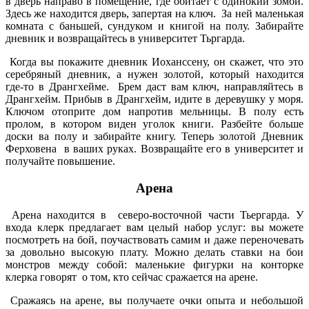
в дверь направо в помещение, где обитает с одинокий зомби.
Здесь же находится дверь, запертая на ключ. За ней маленькая
комната с баньшей, сундуком и книгой на полу. Забирайте
дневник и возвращайтесь в университет Тьргарда.
Когда вы покажите дневник Иоханссену, он скажет, что это
серебряный дневник, а нужен золотой, который находится
где-то в Дрангхейме. Брем даст вам ключ, направляйтесь в
Дрангхейм. Прибыв в Дрангхейм, идите в деревушку у моря.
Ключом отоприте дом напротив мельницы. В полу есть
пролом, в котором виден уголок книги. Разбейте больше
доски ва полу и забирайте книгу. Теперь золотой Дневник
Ферховена в ваших руках. Возвращайте его в университет и
получайте повышение.
Арена
Арена находится в северо-восточной части Тьергарда. У
входа клерк предлагает вам целый набор услуг: вы можете
посмотреть на бой, поучаствовать самим и даже переночевать
за довольно высокую плату. Можно делать ставки на бои
монстров между собой: маленькие фигурки на конторке
клерка говорят о том, кто сейчас сражается на арене.
Сражаясь на арене, вы получаете очки опыта и небольшой