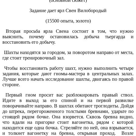
(основной сюжет)
Задание дает ярл Свен Вилобородый
(15500 опыта, золото)
Вторая просьба ярла Свена состоит в том, что нужно
выяснить, почему остановилась добыча тьергарда и
восстановить его добычу.
Шахты находятся за городом, за поворотом направо от места,
где стоит тренировочный зал.
Чтобы восстановить работу шахт, нужно выполнить четыре
задания, которые дают гномы-мастера в центральных залах.
Лучше всего начать исследование шахты, двигаясь по правой
стороне.
Первый гном просит вас разблокировать правый ствол.
Идите в выход за его спиной и на первой развилке
поворачивайте направо. В шахтах обитают троглодиты. Дойдя
до штрека, перегороженного толстыми бревнами, ударьте по
стоящей рядом бочке. Она взорвется. Сквозь бревна видно,
что вдали на пригорке стоит вагонетка, рядом с которой
находится еще одна бочка. Стреляйте по ней, она взрывается,
и толкнет вагонетку на бревна, открывая проход. Возле