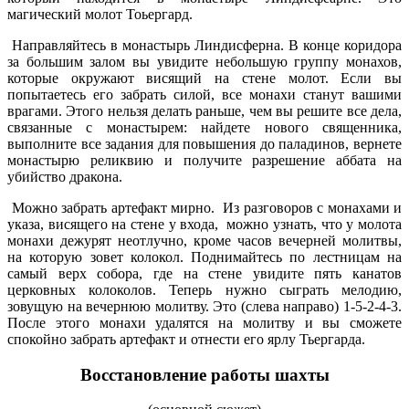
магический молот Тоьергард.
Направляйтесь в монастырь Линдисферна. В конце коридора
за большим залом вы увидите небольшую группу монахов,
которые окружают висящий на стене молот. Если вы
попытаетесь его забрать силой, все монахи станут вашими
врагами. Этого нельзя делать раньше, чем вы решите все дела,
связанные с монастырем: найдете нового священника,
выполните все задания для повышения до паладинов, вернете
монастырю реликвию и получите разрешение аббата на
убийство дракона.
Можно забрать артефакт мирно. Из разговоров с монахами и
указа, висящего на стене у входа, можно узнать, что у молота
монахи дежурят неотлучно, кроме часов вечерней молитвы,
на которую зовет колокол. Поднимайтесь по лестницам на
самый верх собора, где на стене увидите пять канатов
церковных колоколов. Теперь нужно сыграть мелодию,
зовущую на вечернюю молитву. Это (слева направо) 1-5-2-4-3.
После этого монахи удалятся на молитву и вы сможете
спокойно забрать артефакт и отнести его ярлу Тьергарда.
Восстановление работы шахты