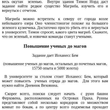
весь окутан зеленью. Внутри здания Тимон Норд даст
задание найти редкое существо Магриба, изучить его и
вернуться с отчетом.
Магриба можно встретить: к северу от города возле
небольшого озера Оно членистоногое похоже на большого
зеленого кузнечика. Достаточно просто убить его и вернуться
в университет. Тимон спросят, какого цвета магриб. Скажите,
что он зеленый, и новички команды станут учеными.
Повышение ученых до магов
Задание дает Иоханесс Бем
(повышение ученых до магов, остальных до почетных магов,
15750 опыта и 5000 золота)
В университете за столом стоит Иоханесс Бем, который
может повысить ученых отряда до магов. Для этого вам
нужно найти Дневник Веховина.
Скорее всего, поиски следует начать с руин башни
Ферховена, расположенных на Островах Праха. Руины
представляют собой несколько коридоров со множеством
комнат по бокам, а по центру всего подземелья проходит