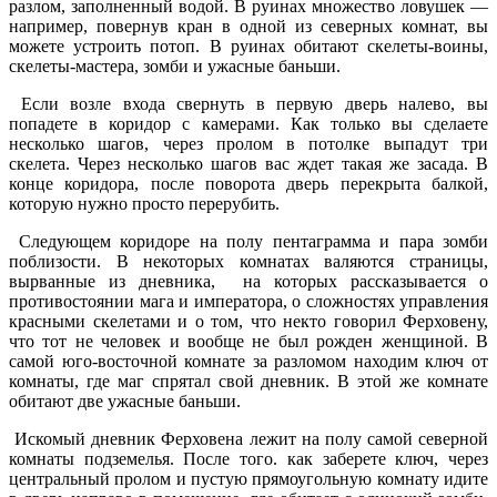
разлом, заполненный водой. В руинах множество ловушек —
например, повернув кран в одной из северных комнат, вы
можете устроить потоп. В руинах обитают скелеты-воины,
скелеты-мастера, зомби и ужасные баньши.
Если возле входа свернуть в первую дверь налево, вы
попадете в коридор с камерами. Как только вы сделаете
несколько шагов, через пролом в потолке выпадут три
скелета. Через несколько шагов вас ждет такая же засада. В
конце коридора, после поворота дверь перекрыта балкой,
которую нужно просто перерубить.
Следующем коридоре на полу пентаграмма и пара зомби
поблизости. В некоторых комнатах валяются страницы,
вырванные из дневника, на которых рассказывается о
противостоянии мага и императора, о сложностях управления
красными скелетами и о том, что некто говорил Ферховену,
что тот не человек и вообще не был рожден женщиной. В
самой юго-восточной комнате за разломом находим ключ от
комнаты, где маг спрятал свой дневник. В этой же комнате
обитают две ужасные баньши.
Искомый дневник Ферховена лежит на полу самой северной
комнаты подземелья. После того. как заберете ключ, через
центральный пролом и пустую прямоугольную комнату идите