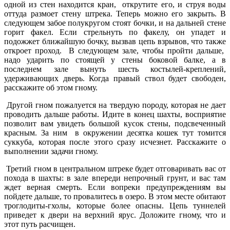
одной из стен находится кран, открутите его, и струя воды
оттуда размоет стену штрека. Теперь можно его закрыть. В
следующем забое полукругом стоят бочки, и на дальней стене
горит факел. Если стрельнуть по факелу, он упадет и
подожжет ближайшую бочку, вызвав цепь взрывов, что также
откроет проход. В следующем зале, чтобы пройти дальше,
надо ударить по стоящей у стены боковой балке, а в
последнем зале вынуть шесть костылей-креплений,
удерживающих дверь. Когда правый ствол будет свободен,
расскажите об этом гному.
Другой гном пожалуется на твердую породу, которая не дает
проводить дальше работы. Идите в конец шахты, восприятие
позволит вам увидеть большой кусок стены, подсвеченный
красным. За ним в окружении десятка кошек тут томится
суккуба, которая после этого сразу исчезнет. Расскажите о
выполнении задачи гному.
Третий гном в центральном штреке будет отговаривать вас от
похода в шахты: в зале впереди непрочный грунт, и вас там
ждет верная смерть. Если вопреки предупреждениям вы
пойдете дальше, то провалитесь в озеро. В этом месте обитают
троглодиты-гхолы, которые более опасны. Цепь туннелей
приведет к двери на верхний ярус. Доложите гному, что и
этот путь расчищен.