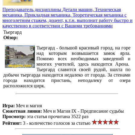
Преподаватель дисциплины Детали машин, Техническая
механика, Прикладная механика, Теоретическая механика с
многолетним стажем, доцент, к.т.н. выполнит работу быстро и
качественно в соответствии с Вашими требованиями
Тьергард
Обзор:
Тьергард - большой красивый город, на горе
над которым возвышается замок ярла.
Помимо всех необходимых заведений и
многих учителей, здесь находится Арена.
Тьергард славится своей рудой, шахта по
добычи тьергарда находится недалеко от города. За стенами
города находится пристань, неподалеку от озера
расположился цирк.
Игра:
Меч и магия
Сюжетная линия:
Меч и Магия IX - Предписание судьбы
Просмотр:
эта статья прочитана 3522 раз
Рейтинг:
3 - количество голосов за статью