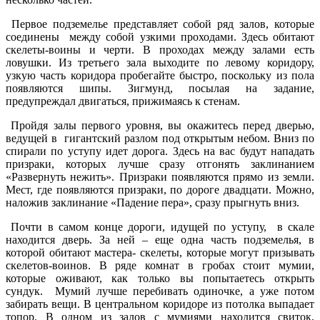
Первое подземелье представляет собой ряд залов, которые
соединены между собой узкими проходами. Здесь обитают
скелеты-воины и черти. В проходах между залами есть
ловушки. Из третьего зала выходите по левому коридору,
узкую часть коридора пробегайте быстро, поскольку из пола
появляются шипы. Зигмунд, посылая на задание,
предупреждал двигаться, прижимаясь к стенам.
Пройдя залы первого уровня, вы окажитесь перед дверью,
ведущей в гигантский разлом под открытым небом. Вниз по
спирали по уступу идет дорога. Здесь на вас будут нападать
призраки, которых лучше сразу отгонять заклинанием
«Развернуть нежить». Призраки появляются прямо из земли.
Мест, где появляются призраки, по дороге двадцати. Можно,
наложив заклинание «Падение пера», сразу прыгнуть вниз.
Почти в самом конце дороги, идущей по уступу, в скале
находится дверь. За ней – еще одна часть подземелья, в
которой обитают мастера- скелеты, которые могут призывать
скелетов-воинов. В ряде комнат в гробах стоит мумии,
которые оживают, как только вы попытаетесь открыть
сундук. Мумий лучше перебивать одиночке, а уже потом
забирать вещи. В центральном коридоре из потолка выпадает
топор. В одном из залов с мумиями находится свиток,