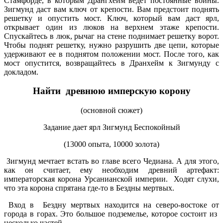
Стамфорде, в которым Дрангхейм ведет постоянные войны.
Зигмунд даст вам ключ от крепости. Вам предстоит поднять
решетку и опустить мост. Ключ, который вам даст ярл,
открывает один из люков на верхнем этаже крепости.
Спускайтесь в люк, рычаг на стене поднимает решетку ворот.
Чтобы поднят решетку, нужно разрушить две цепи, которые
удерживают ее в поднятом положении мост. После того, как
мост опустится, возвращайтесь в Дранхейм к Зигмунду с
докладом.
Найти древнюю имперскую корону
(основной сюжет)
Задание дает ярл Зигмунд Беспокойный
(13000 опыта, 10000 золота)
Зигмунд мечтает встать во главе всего Чедиана. А для этого,
как он считает, ему необходим древний артефакт:
императорская корона Урсанианской империи. Ходят слухи,
что эта корона спрятана где-то в Бездны мертвых.
Вход в Бездну мертвых находится на северо-востоке от
города в горах. Это большое подземелье, которое состоит из
несколько частей.