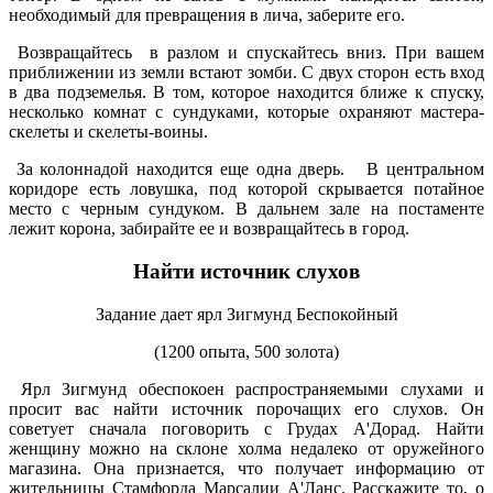
необходимый для превращения в лича, заберите его.
Возвращайтесь в разлом и спускайтесь вниз. При вашем
приближении из земли встают зомби. С двух сторон есть вход
в два подземелья. В том, которое находится ближе к спуску,
несколько комнат с сундуками, которые охраняют мастера-
скелеты и скелеты-воины.
За колоннадой находится еще одна дверь. В центральном
коридоре есть ловушка, под которой скрывается потайное
место с черным сундуком. В дальнем зале на постаменте
лежит корона, забирайте ее и возвращайтесь в город.
Найти источник слухов
Задание дает ярл Зигмунд Беспокойный
(1200 опыта, 500 золота)
Ярл Зигмунд обеспокоен распространяемыми слухами и
просит вас найти источник порочащих его слухов. Он
советует сначала поговорить с Грудах А'Дорад. Найти
женщину можно на склоне холма недалеко от оружейного
магазина. Она признается, что получает информацию от
жительницы Стамфорда Марсалии А'Ланс. Расскажите то, о