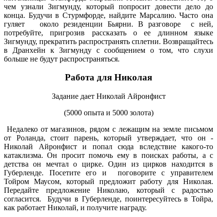
чем узнали Зигмунду, который попросит довести дело до
конца. Будучи в Стурмфорде, найдите Марсалию. Часто она
гуляет около резиденции Бьярни. В разговоре с ней,
потребуйте, пригрозив рассказать о ее длинном языке
Зигмунду, прекратить распространять сплетни. Возвращайтесь
в Дранхейн к Зигмунду с сообщением о том, что слухи
больше не будут распространяться.
Работа для Николая
Задание дает Николай Айронфист
(5000 опыта и 5000 золота)
Недалеко от магазинов, рядом с лежащим на земле письмом
от Роланда, стоит парень, который утверждает, что он -
Николай Айронфист и попал сюда вследствие какого-то
катаклизма. Он просит помочь ему в поисках работы, а с
детства он мечтал о цирке. Один из цирков находится в
Губерленде. Посетите его и поговорите с управителем
Тойром Маусом, который предложит работу для Николая.
Передайте предложение Николаю, который с радостью
согласится. Будучи в Губерленде, поинтересуйтесь в Тойра,
как работает Николай, и получите награду.