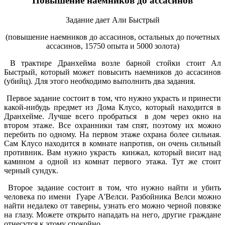
Повышение наемников до ассасинов
Задание дает Али Быстрый
(повышение наемников до ассасинов, остальных до почетных
ассасинов, 15750 опыта и 5000 золота)
В трактире Дранхейма возле барной стойки стоит Ал
Быстрый, который может повысить наемников до ассасинов
(убийц). Для этого необходимо выполнить два задания.
Первое задание состоит в том, что нужно украсть и принести
какой-нибудь предмет из Дома Клусо, который находится в
Дранхейме. Лучше всего пробраться в дом через окно на
втором этаже. Все охранники там спят, поэтому их можно
перебить по одному. На первом этаже охрана более сильная.
Сам Клусо находится в комнате напротив, он очень сильный
противник. Вам нужно украсть кинжал, который висит над
камином а одной из комнат первого этажа. Тут же стоит
черный сундук.
Второе задание состоит в том, что нужно найти и убить
человека по имени Гуаре А'Велси. Разбойника Велси можно
найти недалеко от таверны, узнать его можно черной повязке
на глазу. Можете открыто нападать на него, другие граждане
отнесутся к этому спокойно.