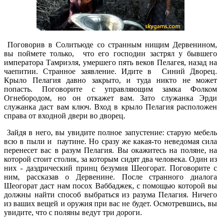
Поговорив в Солитьюде со странным нищим Дервенином,
вы поймете только, что его господин застрял у бывшего
императора Тамриэля, умершего пять веков Пелагея, назад на
чаепитии. Странное заявление. Идите в Синий Дворец.
Крыло Пелагия давно закрыто, и туда никто не может
попасть. Поговорите с управляющим замка Фолком
Огнебородом, но он откажет вам. Зато служанка Эрди
служанка даст вам ключ. Вход в крыло Пелагия расположен
справа от входной двери во дворец.
Зайдя в него, вы увидите полное запустение: старую мебель
всю в пыли и паутине. Но сразу же какая-то неведомая сила
перенесет вас в разум Пелагия. Вы окажитесь на поляне, на
которой стоит столик, за которым сидят два человека. Один из
них - даэдрический принц безумия Шеогорат. Поговорите с
ним, рассказав о Дервенине. После странного диалога
Шеогорат даст нам посох Ваббаджек, с помощью которой вы
должны найти способ выбраться из разума Пелагия. Ничего
из ваших вещей и оружия при вас не будет. Осмотревшись, вы
увидите, что с поляны ведут три дороги.