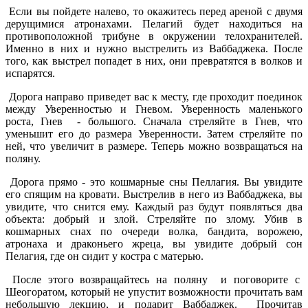
Если вы пойдете налево, то окажитесь перед ареной с двумя
дерущимися атронахами. Пелагий будет находиться на
противоположной трибуне в окружении телохранителей.
Именно в них и нужно выстрелить из Ваббаджека. После
того, как выстрел попадет в них, они превратятся в волков и
испарятся.
Дорога направо приведет вас к месту, где проходит поединок
между Уверенностью и Гневом. Уверенность маленького
роста, Гнев - большого. Сначала стреляйте в Гнев, что
уменьшит его до размера Уверенности. Затем стреляйте по
ней, что увеличит в размере. Теперь можно возвращаться на
поляну.
Дорога прямо - это кошмарные сны Пеллагия. Вы увидите
его спящим на кровати. Выстрелив в него из Ваббаджека, вы
увидите, что снится ему. Каждый раз будут появляться два
объекта: добрый и злой. Стреляйте по злому. Убив в
кошмарных снах по очереди волка, бандита, ворожею,
атронаха и драконьего жреца, вы увидите добрый сон
Пелагия, где он сидит у костра с матерью.
После этого возвращайтесь на поляну и поговорите с
Шеогоратом, который не упустит возможности прочитать вам
небольшую лекцию, и подарит Ваббаджек. Прочитав