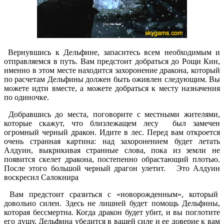
Вернувшись к Дельфине, запаситесь всем необходимым и
отправляемся в путь. Вам предстоит добраться до Рощи Кин,
именно в этом месте находится захоронение дракона, который
по расчетам Дельфины должен быть оживлен следующим. Вы
можете идти вместе, а можете добраться к месту назначения
по одиночке.
Добравшись до места, поговорите с местными жителями,
которые скажут, что близлежащем лесу был замечен
огромный черный дракон. Идите в лес. Перед вам откроется
очень странная картина: над захоронением будет летать
Алдуин, выкрикивая странные слова, пока из земли не
появится скелет дракона, постепенно обрастающий плотью.
После этого большой черный драгон улетит. Это Алдуин
воскресил Салокнира
Вам предстоит сразиться с «новорожденным», который
довольно силен. Здесь не лишней будет помощь Дельфины,
которая бессмертна. Когда дракон будет убит, и вы поглотите
его душу, Дельфина убедится в вашей силе и ее доверие к вам