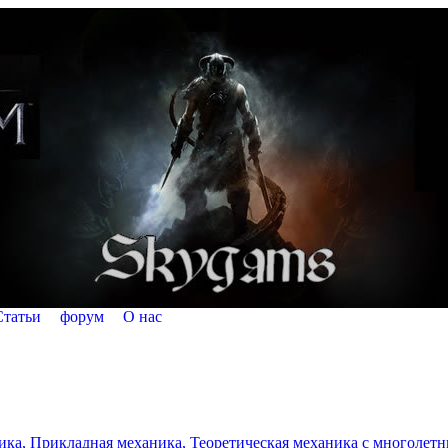
Статьи
форум
О нас
а, Прикладная механика, Теоретическая механика с многолетним