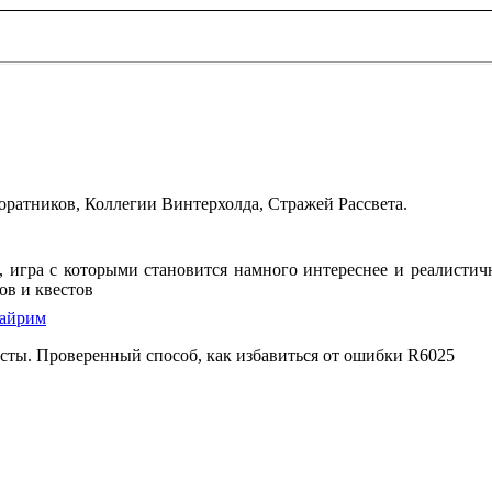
ратников, Коллегии Винтерхолда, Стражей Рассвета.
on, игра с которыми становится намного интереснее и реалист
ов и квестов
кайрим
есты. Проверенный способ, как избавиться от ошибки R6025