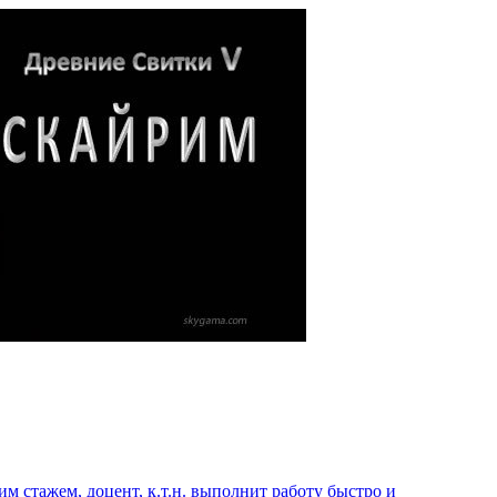
 стажем, доцент, к.т.н. выполнит работу быстро и