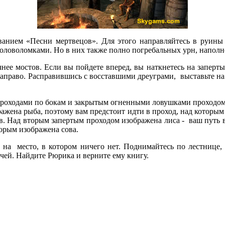
анием «Песни мертвецов». Для этого направляйтесь в руины Х
 головоломками. Но в них также полно погребальных урн, нап
чнее мостов. Если вы пойдете вперед, вы наткнетесь на заперты
 направо. Расправившись с восставшими дреуграми, выставьте 
роходами по бокам и закрытым огненными ловушками проходом 
жена рыба, поэтому вам предстоит идти в проход, над которым
в. Над вторым запертым проходом изображена лиса - ваш путь 
торым изображена сова.
 на место, в котором ничего нет. Поднимайтесь по лестнице, 
чей. Найдите Рюрика и верните ему книгу.