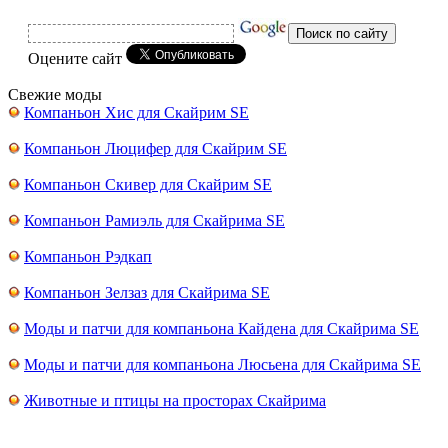
Оцените сайт
Свежие моды
Компаньон Хис для Скайрим SE
Компаньон Люцифер для Скайрим SE
Компаньон Скивер для Скайрим SE
Компаньон Рамиэль для Скайрима SE
Компаньон Рэдкап
Компаньон Зелзаз для Скайрима SE
Моды и патчи для компаньона Кайдена для Скайрима SE
Моды и патчи для компаньона Люсьена для Скайрима SE
Животные и птицы на просторах Скайрима