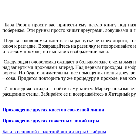
Бард Рюрик просит вас принести ему некую книгу под назв
побережья. Эти руины просто кишат дреуграми, ловушками и
Первая головоломка ждет вас на распутье четырех дорого, то
ключ к разгадке. Возвращайтесь на развилку и поворачивайте
и в левом проходе, но выставив изображение змеи.
Следующая головоломка ожидает в большом зале с четырьмя п
над запертыми проходами вперед. Над первым проходом изобра
ворота. Но будьте внимательны, все помещения полны дреугро
– сова. Придется повторить ту же процедуру в проходе, над ко
И последняя загадка – найти саму книгу. Маркер показывает
расщелине стены. Забирайте ее и возвращайтесь в Янтарный ру
Прохождение других квестов сюжетной линии
Прохождение других сюжетных линий игры
Баги в основной сюжетной линии игры Скайрим