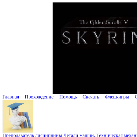
Главная
Прохождение
Помощь
Cкачать
Флеш-игры
Преподаватель дисциплины Детали машин, Техническая механик