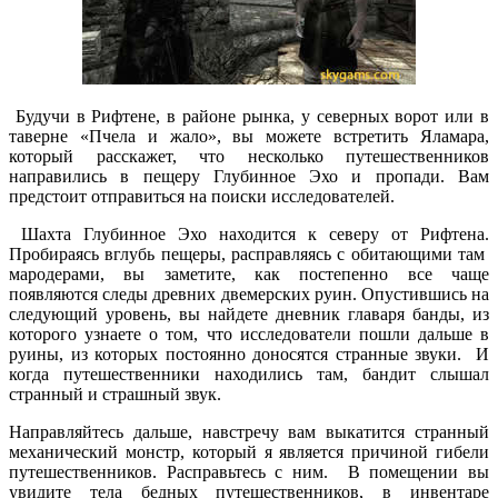
Будучи в Рифтене, в районе рынка, у северных ворот или в
таверне «Пчела и жало», вы можете встретить Яламара,
который расскажет, что несколько путешественников
направились в пещеру Глубинное Эхо и пропади. Вам
предстоит отправиться на поиски исследователей.
Шахта Глубинное Эхо находится к северу от Рифтена.
Пробираясь вглубь пещеры, расправляясь с обитающими там
мародерами, вы заметите, как постепенно все чаще
появляются следы древних двемерских руин. Опустившись на
следующий уровень, вы найдете дневник главаря банды, из
которого узнаете о том, что исследователи пошли дальше в
руины, из которых постоянно доносятся странные звуки. И
когда путешественники находились там, бандит слышал
странный и страшный звук.
Направляйтесь дальше, навстречу вам выкатится странный
механический монстр, который я является причиной гибели
путешественников. Расправьтесь с ним. В помещении вы
увидите тела бедных путешественников, в инвентаре