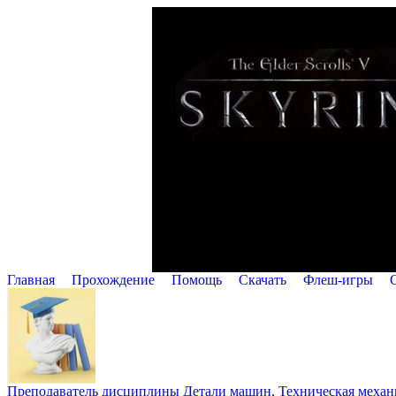
Главная
Прохождение
Помощь
Cкачать
Флеш-игры
Преподаватель дисциплины Детали машин, Техническая механик