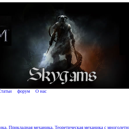
Статьи
форум
О нас
а, Прикладная механика, Теоретическая механика с многолетним