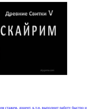
 стажем, доцент, к.т.н. выполнит работу быстро и