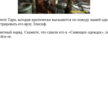
е Тари, которая критически выскажется по поводу вашей одежд
трировать его ярлу Элисиф.
антный наряд. Скажите, что сшили его в «Сияющих одеждах», пос
йте ее.