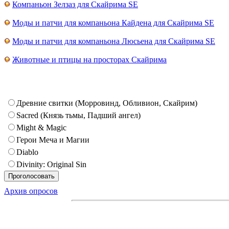
Компаньон Зелзаз для Скайрима SE
Моды и патчи для компаньона Кайдена для Скайрима SE
Моды и патчи для компаньона Люсьена для Скайрима SE
Животные и птицы на просторах Скайрима
Древние свитки (Морровинд, Обливион, Скайрим)
Sacred (Князь тьмы, Падший ангел)
Might & Magic
Герои Меча и Магии
Diablo
Divinity: Original Sin
Архив опросов