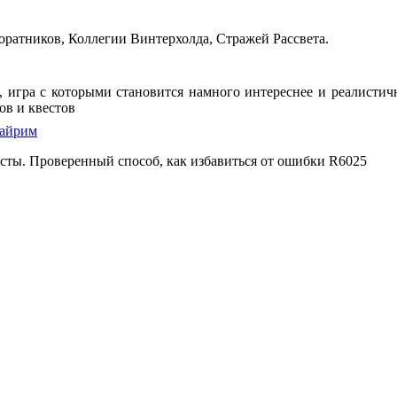
ратников, Коллегии Винтерхолда, Стражей Рассвета.
on, игра с которыми становится намного интереснее и реалист
ов и квестов
кайрим
есты. Проверенный способ, как избавиться от ошибки R6025