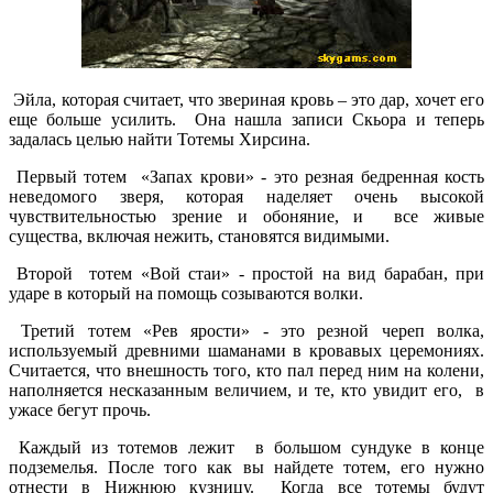
Эйла, которая считает, что звериная кровь – это дар, хочет его
еще больше усилить. Она нашла записи Скьора и теперь
задалась целью найти Тотемы Хирсина.
Первый тотем «Запах крови» - это резная бедренная кость
неведомого зверя, которая наделяет очень высокой
чувствительностью зрение и обоняние, и все живые
существа, включая нежить, становятся видимыми.
Второй тотем «Вой стаи» - простой на вид барабан, при
ударе в который на помощь созываются волки.
Третий тотем «Рев ярости» - это резной череп волка,
используемый древними шаманами в кровавых церемониях.
Считается, что внешность того, кто пал перед ним на колени,
наполняется несказанным величием, и те, кто увидит его, в
ужасе бегут прочь.
Каждый из тотемов лежит в большом сундуке в конце
подземелья. После того как вы найдете тотем, его нужно
отнести в Нижнюю кузницу. Когда все тотемы будут