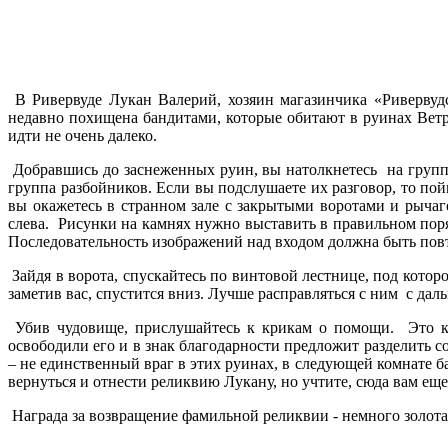
В Ривервуде Лукан Валерий, хозяин магазинчика «Ривервудс
недавно похищена бандитами, которые обитают в руинах Ветр
идти не очень далеко.
Добравшись до заснеженных руин, вы натолкнетесь на группу
группа разбойников. Если вы подслушаете их разговор, то пой
вы окажетесь в странном зале с закрытыми воротами и рычаг
слева. Рисунки на камнях нужно выставить в правильном поря
Последовательность изображений над входом должна быть повто
Зайдя в ворота, спускайтесь по винтовой лестнице, под котор
заметив вас, спустится вниз. Лучше расправляться с ним с дал
Убив чудовище, прислушайтесь к крикам о помощи. Это кр
освободили его и в знак благодарности предложит разделить со
– не единственный враг в этих руинах, в следующей комнате ба
вернуться и отнести реликвию Лукану, но учтите, сюда вам ещ
Награда за возвращение фамильной реликвии - немного золота