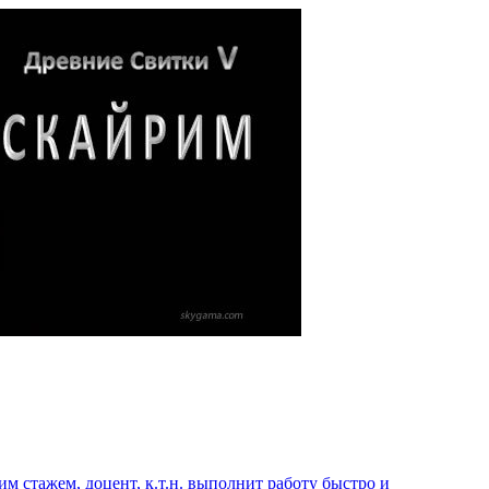
 стажем, доцент, к.т.н. выполнит работу быстро и