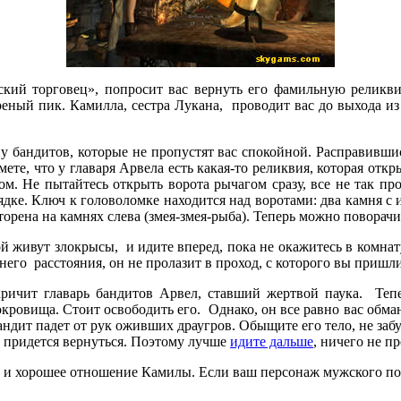
кий торговец», попросит вас вернуть его фамильную реликви
еный пик. Камилла, сестра Лукана, проводит вас до выхода из
 бандитов, которые не пропустят вас спокойной. Расправившись
мете, что у главаря Арвела есть какая-то реликвия, которая отк
ом. Не пытайтесь открыть ворота рычагом сразу, все не так 
дке. Ключ к головоломке находится над воротами: два камня с и
рена на камнях слева (змея-змея-рыба). Теперь можно поворачи
ой живут злокрысы, и идите вперед, пока не окажитесь в комна
ьнего расстояния, он не пролазит в проход, с которого вы пришли
ичит главарь бандитов Арвел, ставший жертвой паука. Тепе
кровища. Стоит освободить его. Однако, он все равно вас обман
ндит падет от рук оживших драугров. Обыщите его тело, не забу
е придется вернуться. Поэтому лучше
идите дальше
, ничего не п
 и хорошее отношение Камилы. Если ваш персонаж мужского пол