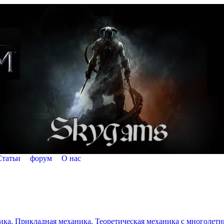
Статьи
форум
О нас
а, Прикладная механика, Теоретическая механика с многолетним