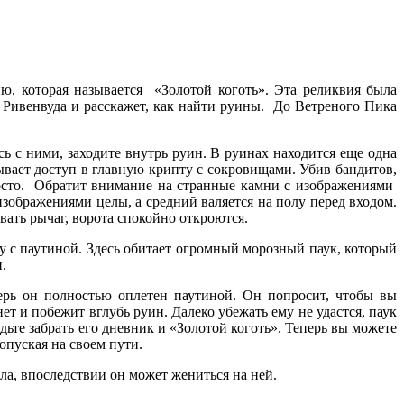
ю, которая называется «Золотой коготь». Эта реликвия была
 Ривенвуда и расскажет, как найти руины. До Ветреного Пика
 с ними, заходите внутрь руин. В руинах находится еще одна
рывает доступ в главную крипту с сокровищами. Убив бандитов,
просто. Обратит внимание на странные камни с изображениями
зображениями целы, а средний валяется на полу перед входом.
вать рычаг, ворота спокойно откроются.
ту с паутиной. Здесь обитает огромный морозный паук, который
.
рь он полностью оплетен паутиной. Он попросит, чтобы вы
ет и побежит вглубь руин. Далеко убежать ему не удастся, паук
дьте забрать его дневник и «Золотой коготь». Теперь вы можете
ропуская на своем пути.
а, впоследствии он может жениться на ней.