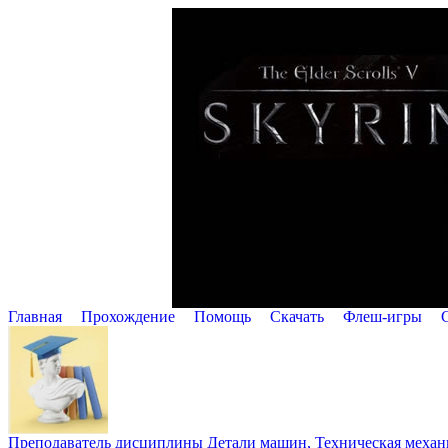
Главная
Прохождение
Помощь
Cкачать
Флеш-игры
Преподаватель дисциплины Детали машин, Техническая механик