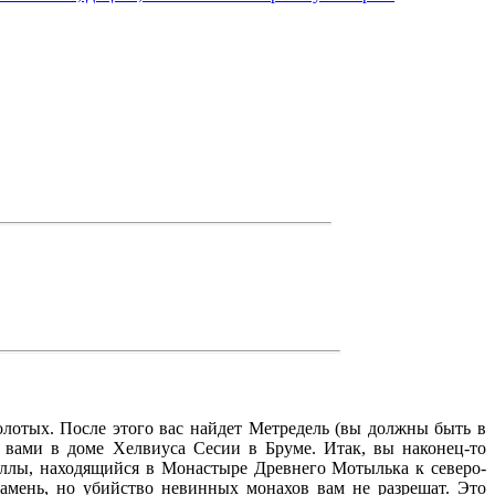
олотых. После этого вас найдет Метредель (вы должны быть в
с вами в доме Хелвиуса Сесии в Бруме. Итак, вы наконец-то
иллы, находящийся в Монастыре Древнего Мотылька к северо-
амень, но убийство невинных монахов вам не разрешат. Это