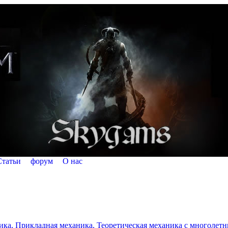
Статьи
форум
О нас
а, Прикладная механика, Теоретическая механика с многолетним