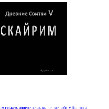
 стажем, доцент, к.т.н. выполнит работу быстро и