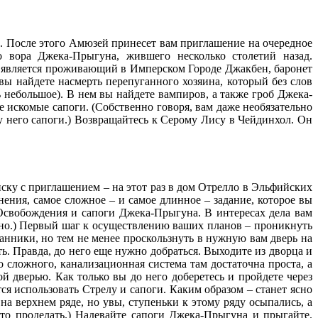
х. После этого Амюзей принесет вам приглашение на очередное
 вора Джека-Прыгуна, жившего несколько столетий назад.
о является проживающий в Имперском Городе Джакбен, баронет
ы найдете насмерть перепуганного хозяина, который без слов
ь небольшое). В нем вы найдете вампиров, а также гроб Джека-
те искомые сапоги. (Собственно говоря, вам даже необязательно
 у него сапоги.) Возвращайтесь к Серому Лису в Чейдинхол. Он
ску с приглашением – на этот раз в дом Отрелло в Эльфийских
ения, самое сложное – и самое длинное – задание, которое вы
Освобождения и сапоги Джека-Прыгуна. В интересах дела вам
можно.) Первый шаг к осуществлению ваших планов – проникнуть
анники, но тем не менее проскользнуть в нужную вам дверь на
. Правда, до него еще нужно добраться. Выходите из дворца и
 сложного, канализационная система там достаточна проста, а
 дверью. Как только вы до него доберетесь и пройдете через
ся использовать Стрелу и сапоги. Каким образом – станет ясно
на верхнем ряде, но увы, ступеньки к этому ряду осыпались, а
то проделать.) Надевайте сапоги Джека-Прыгуна и прыгайте.