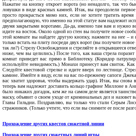
Нажатие на кнопку откроет ворота (но ненадолго, так что бы
ловушки в виде красных камней. Итак, вы преодолели первое 
просто прокрасться мимо них, если не хотите тратить время 
предполагающую, что именно на этой статуе вам надлежит исп
двумя закрытыми воротами. Да-да, именно там вам и нужно вс
идите на восток. Около одной из стен вы получите новое сообщ
этой комнате вы найдете другую кнопку, нажмите на нее – и в
только встать на плиту посреди двух ворот (вы получите новое
так ли?) Стрелу Освобождения и стреляйте в открывшееся отве
ниже, чем вы целились.) После того, как ваша стрела поразит 
комнат приведет вас прямо в Библиотеку. (Коридор патрули
используйте невидимость.) Монахи принесут вам свиток. Как 
Следуйте квестовой стрелке и идите вверх по лестнице. Стре
камине. Имейте в виду, если на вас по-прежнему сапоги Джека
вас хватит здоровья, чтобы выдержать удар). Итак, вы снова
теперь вам надлежит доставить кольцо графине Миллоне в Анви
было никаких догадок, кем же на самом деле является таинст
маску, объявит о своем уходе от криминальных дел и назовет 
Главы Гильдии. Поздравляю, вы только что стали Серым Лисо
стражников. (Только учтите, что если вы снимите ее после раз
Прохождение других квестов сюжетной линии
Прохождение других сюжетных линий игры