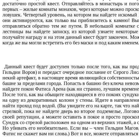
достаточно простой квест. Отправляйтесь в монастырь и пого
первых – жилые комнаты монахов, через которые можно просколь
ловушек. Четвертый уровень, на котором вы найдете искомый
они активируются, как только вы приблизитесь к камню! Вы
отправляться обратно тем же путем. В небольшой комнатке с
лестницы вы найдете записку, из которой узнаете некотор
получайте награду и на этом данный квест будет закончен. Мож
когда же вы могли встретить его без маски и под каким именем.
Данный квест будет доступен только после того, как вы про
Гильдии Воров) и передаст очередное послание от Серого Лис
некий артефакт, в настоящее время являющийся собственность
башне за пределами города. Попасть в башню без ключа невозм
найдите покои Фатиса Арена (как ни странно, лучшим временем
После того, как вы обыщите находящиеся в его покоях сундук
на одну из декоративных колонн у стены. Идите в направлен
найти проход под водой. (Вы увидите его на карте, так что н
стрелкой, пока не найдете дверь во второе подземелье, Лого
своей репутации, а можете оставить в покое и просто проско
Сундук со стрелой расположен на одном из верхних этажей, а с
Но убивать его необязательно. Если вы – член Гильдии Магов,
Фатис не скажет вам ни слова.) Вот и все, можете отправлятьс