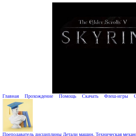
Главная
Прохождение
Помощь
Cкачать
Флеш-игры
Преподаватель дисциплины Детали машин, Техническая механик