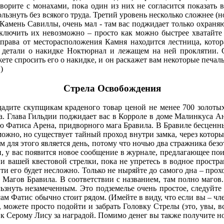
ворите с монахами, пока один из них не согласится показать 
знуть без всякого труда. Третий уровень несколько сложнее (но
 Камень Савиллы, очень мал - там вас поджидает только охраня
ключить их невозможно – просто как можно быстрее хватайте 
права от месторасположения Камня находится лестница, котор
ые детали о накидке Ноктюрнал и лежащем на ней проклятии. 
ете спросить его о накидке, и он раскажет вам некоторые печаль
)
Стрела Освобождения
дадите скупщикам краденого товар ценой не менее 700 золотых.
а. Глава Гильдии поджидает вас в Корроле в доме Малинкуса А
ю Фатиса Арена, придворного мага Бравила. В Бравиле бесценн
ожно, но существует тайный проход внутри замка, через которы
 для этого является день, потому что ночью два стражника безо
и, у вас появится новое сообщение в журнале, предлагающее пои
ии вашей квестовой стрелки, пока не упретесь в водное простр
айти его будет несложно. Только не ныряйте до самого дна – про
во Магов Бравила. В соответствии с названием, там полно магов
льзнуть незамеченным. Это подземелье очень простое, следуйт
ам Фатис обычно стоит рядом. (Имейте в виду, что если вы – чл
 можете просто подойти и забрать Головку Стрелы (это, увы, все
я к Серому Лису за наградой. Помимо денег вы также получите н