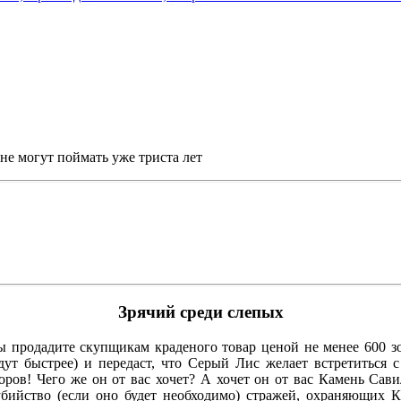
не могут поймать уже триста лет
Зрячий среди слепых
ы продадите скупщикам краденого товар ценой не менее 600 з
йдут быстрее) и передаст, что Серый Лис желает встретиться 
оров! Чего же он от вас хочет? А хочет он от вас Камень Сав
убийство (если оно будет необходимо) стражей, охраняющих К