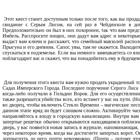
Этот квест станет доступным только после того, как вы прод
свидание с Серым Лисом, на сей раз в Чейдинхоле в дом
Предположительно он был в них похоронен, так что вам пред
Имбель. Расспросите нищих, они дадут вам адрес и некоторы
выдаст вам ключи и расскажет, что семейный мавзолей располо
Прыгуна и его дневник. Сапог, увы, там не окажется. Выходите
спускаться в подземелье. Если вы немного замешкаетесь со вх
поблагодарит вас и скажет, что вы понадобитесь ему в будущем
Для получения этого квеста вам нужно продать украденный то
Садах Имперского Города. Последнее поручение Серого Лиса –
когда-либо получали в Гильдии Воров. Для его осуществлен
также разрешатся убийства всех, кто встанет у вас на пути. 
во дворец, чтобы включить Стекло Времени – магические песо
данном этапе вряд ли будет слишком сложно. Активируйте час
направляйтесь к входу в городскую канализацию. Внутри вам 
запертые решетки обычно открываются находящимся поблизост
дверь, у вас появится новая запись в журнале, напоминающая,
через некоторое время, когда вы достигнете запертых ворот. 
допрыгнуть до него почти невозможно. (Почти – потому что