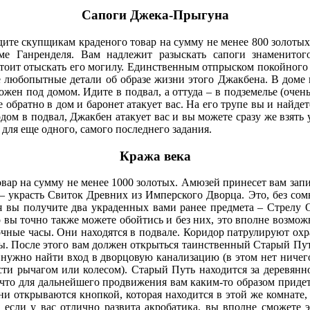
Сапоги Джека-Прыгуна
адите скупщикам краденого товар на сумму не менее 800 золоты
е Ганренделя. Вам надлежит разыскать сапоги знаменитого
стоит отыскать его могилу. Единственным отпрыском покойног
е любопытные детали об образе жизни этого Джакбена. В доме в
жен под домом. Идите в подвал, а оттуда – в подземелье (очен
 обратно в дом и баронет атакует вас. На его трупе вы и найде
одом в подвал, Джакбен атакует вас и вы можете сразу же взять
 для еще одного, самого последнего задания.
Кража века
вар на сумму не менее 1000 золотых. Амюзей принесет вам запи
 украсть Свиток Древних из Имперского Дворца. Это, без сомн
ия вы получите два украденных вами ранее предмета – Стрелу 
(Но вы точно также можете обойтись и без них, это вполне воз
чные часы. Они находятся в подвале. Коридор патрулируют охр
ы. После этого вам должен открыться таинственный Старый Путь
нужно найти вход в дворцовую канализацию (в этом нет ничего
и рычагом или колесом). Старый Путь находится за деревянной
 что для дальнейшего продвижения вам каким-то образом придет
Они открываются кнопкой, которая находится в этой же комнате, 
 если у вас отлично развита акробатика, вы вполне сможете э