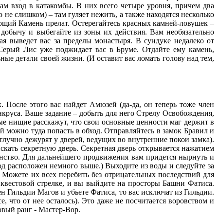
вам вход в катакомбы. В них всего четыре уровня, причем два
 не слишком) – там гуляет нежить, а также находятся несколько
ющий Камень прелат. Остерегайтесь красных камней-ловушек –
добычу и выбегайте из зоны их действия. Вам необязательно
ая выведет вас за пределы монастыря. В сундуке недалеко от
Серый Лис уже поджидает вас в Бруме. Отдайте ему камень,
ные детали своей жизни. (И оставит вас ломать голову над тем,
 После этого вас найдет Амюзей (да-да, он теперь тоже член
нкруса. Ваше задание – добыть для него Стрелу Освобождения,
ые нищие расскажут, что свои основные ценности маг держит в
й можно туда попасть в обход. Отправляйтесь в замок Бравил и
тлучно дежурят у дверей, ведущих во внутренние покои замка).
скать секретную дверь. Секретная дверь открывается нажатием
анство. Для дальнейшего продвижения вам придется нырнуть и
ход расположен немного выше.) Выходите из воды и следуйте за
. Можете их всех перебить без отрицательных последствий для
е квестовой стрелке, и вы выйдите на просторы Башни Фатиса.
ен Гильдии Магов и убьете Фатиса, то вас исключат из Гильдии.
, что от нее осталось). Это даже не посчитается воровством и
овый ранг - Мастер-Вор.