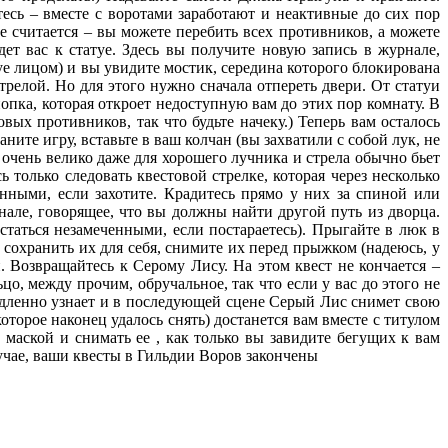
тесь – вместе с воротами заработают и неактивные до сих пор
е считается – вы можете перебить всех противников, а можете
дет вас к статуе. Здесь вы получите новую запись в журнале,
е лицом) и вы увидите мостик, середина которого блокирована
релой. Но для этого нужно сначала отпереть двери. От статуи
нопка, которая откроет недоступную вам до этих пор комнату. В
вых противников, так что будьте начеку.) Теперь вам осталось
ите игру, вставьте в ваш колчан (вы захватили с собой лук, не
 очень велико даже для хорошего лучника и стрела обычно бьет
ь только следовать квестовой стрелке, которая через несколько
нными, если захотите. Крадитесь прямо у них за спиной или
нале, говорящее, что вы должны найти другой путь из дворца.
статься незамеченными, если постараетесь). Прыгайте в люк в
 сохранить их для себя, снимите их перед прыжком (надеюсь, у
. Возвращайтесь к Серому Лису. На этом квест не кончается –
о, между прочим, обручальное, так что если у вас до этого не
медленно узнает и в последующей сцене Серый Лис снимет свою
торое наконец удалось снять) достанется вам вместе с титулом
маской и снимать ее , как только вы завидите бегущих к вам
лучае, ваши квесты в Гильдии Воров закончены