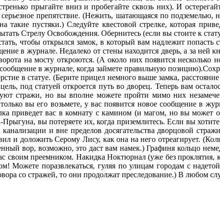
стренько прыгайте вниз и пробегайте сквозь них). И остерегай
серьезное препятствие. (Нежить, шатающаяся по подземелью, н
на такие пустяки.) Следуйте квестовой стрелке, которая приве
ытать Стрелу Освобождения. Обернитесь (если вы стоите к стату
тать, чтобы открылся замок, в который вам надлежит попасть ст
ение в журнале. Недалеко от стены находится дверь, а за ней к
орота на мосту откроются. (А около них появится несколько но
 сообщение в журнале, когда займете правильную позицию).Сохран
рстие в статуе. (Берите прицел немного выше замка, расстояние
цель, под статуей откроется путь во дворец. Теперь вам осталос
руют стражи, но вы вполне можете пройти мимо них незамече
только вы его возьмете, у вас появится новое сообщение в жур
лка приведет вас в комнату с камином (и магом, но вы может о
-Прыгуна, вы потеряете их, когда приземлитесь. Если вы хотите
 в канализации и вне пределов досягательства дворцовой стражи
л и доложить Серому Лису, как она на него отреагирует. (Кольц
венный вор, возможно, это даст вам намек.) Графиня кольцо не
вас своим преемником. Накидка Ноктюрнал (уже без проклятия, ко
м! Можете поразвлекаться, гуляя по улицам городам с надетой 
говора со стражей, то они продолжат преследование.) В любом с