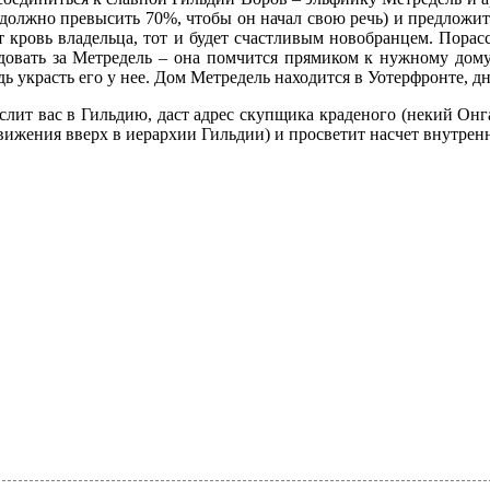
 должно превысить 70%, чтобы он начал свою речь) и предложит
т кровь владельца, тот и будет счастливым новобранцем. Порас
довать за Метредель – она помчится прямиком к нужному дому
ь украсть его у нее. Дом Метредель находится в Уотерфронте, д
числит вас в Гильдию, даст адрес скупщика краденого (некий О
вижения вверх в иерархии Гильдии) и просветит насчет внутрен