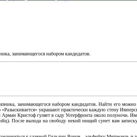
ника, занимающегося набором кандидатов.
язника, занимающегося набором кандидатов. Найти его можно
ью «Разыскивается» украшают практически каждую стену Имперск
 Арман Кристоф гуляет в саду Уотерфронта около полуночи. Име
убийц). После выхода на свободу некий нищий сунет вам запис
соединиться к славной Гильдии Воров – эльфийку Метредель и 