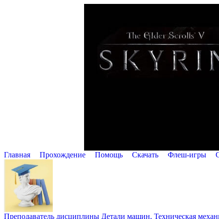
Главная
Прохождение
Помощь
Cкачать
Флеш-игры
Преподаватель дисциплины Детали машин, Техническая механик