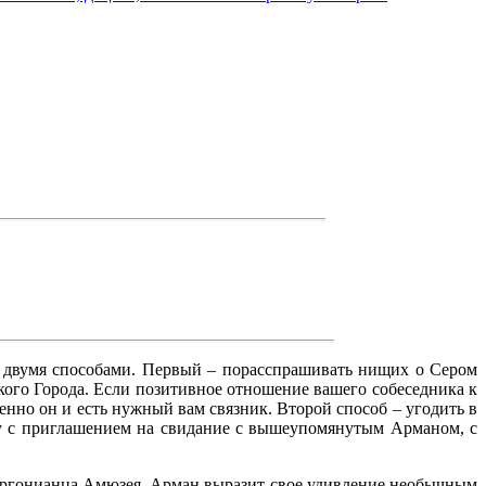
 двумя способами. Первый – порасспрашивать нищих о Сером
ого Города. Если позитивное отношение вашего собеседника к
нно он и есть нужный вам связник. Второй способ – угодить в
ку с приглашением на свидание с вышеупомянутым Арманом, с
аргонианца Амюзея. Арман выразит свое удивление необычным