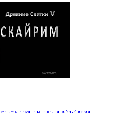
 стажем, доцент, к.т.н. выполнит работу быстро и