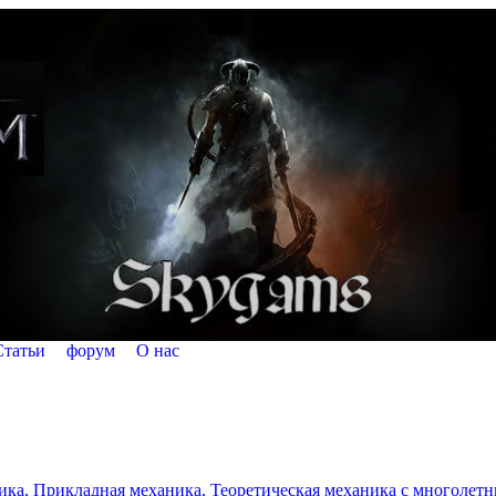
Статьи
форум
О нас
а, Прикладная механика, Теоретическая механика с многолетним