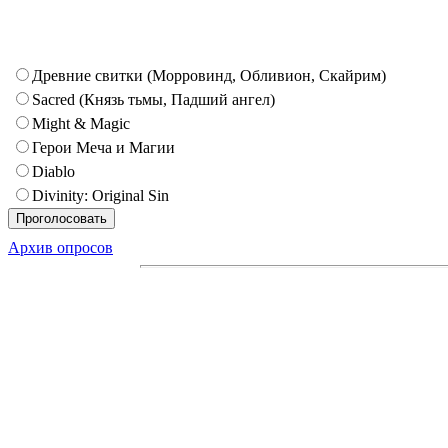
Древние свитки (Морровинд, Обливион, Скайрим)
Sacred (Князь тьмы, Падший ангел)
Might & Magic
Герои Меча и Магии
Diablo
Divinity: Original Sin
Архив опросов