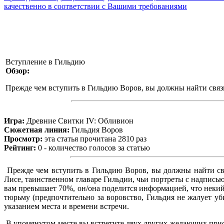
качественно в соответствии с Вашими требованиями
Вступление в Гильдию
Обзор:
Прежде чем вступить в Гильдию Воров, вы должны найти связ
Игра:
Древние Свитки IV: Обливион
Сюжетная линия:
Гильдия Воров
Просмотр:
эта статья прочитана 2810 раз
Рейтинг:
0 - количество голосов за статью
Прежде чем вступить в Гильдию Воров, вы должны найти св
Лисе, таинственном главаре Гильдии, чьи портреты с надпис
вам превышает 70%, он/она поделится информацией, что некий
тюрьму (предпочтительно за воровство, Гильдия не жалует 
указанием места и времени встречи.
В упомянутом месте вы встретите двух других желающих при