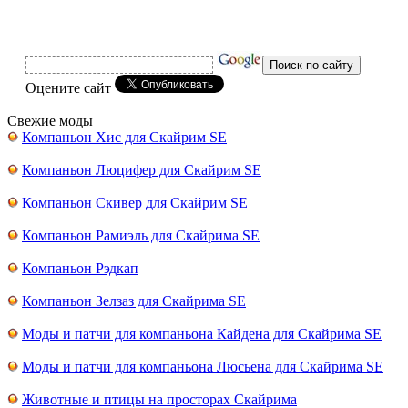
Оцените сайт
Свежие моды
Компаньон Хис для Скайрим SE
Компаньон Люцифер для Скайрим SE
Компаньон Скивер для Скайрим SE
Компаньон Рамиэль для Скайрима SE
Компаньон Рэдкап
Компаньон Зелзаз для Скайрима SE
Моды и патчи для компаньона Кайдена для Скайрима SE
Моды и патчи для компаньона Люсьена для Скайрима SE
Животные и птицы на просторах Скайрима