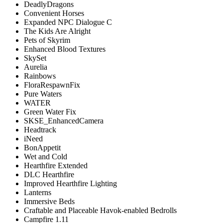
DeadlyDragons
Convenient Horses
Expanded NPC Dialogue С
The Kids Are Alright
Pets of Skyrim
Enhanced Blood Textures
SkySet
Aurelia
Rainbows
FloraRespawnFix
Pure Waters
WATER
Green Water Fix
SKSE_EnhancedCamera
Headtrack
iNeed
BonAppetit
Wet and Cold
Hearthfire Extended
DLC Hearthfire
Improved Hearthfire Lighting
Lanterns
Immersive Beds
Craftable and Placeable Havok-enabled Bedrolls
Campfire 1.11