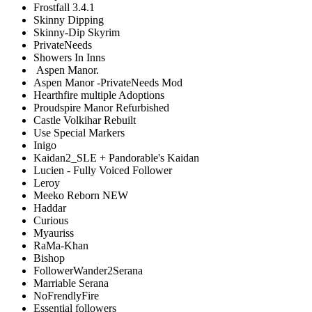
Frostfall 3.4.1
Skinny Dipping
Skinny-Dip Skyrim
PrivateNeeds
Showers In Inns
Aspen Manor.
Aspen Manor -PrivateNeeds Mod
Hearthfire multiple Adoptions
Proudspire Manor Refurbished
Castle Volkihar Rebuilt
Use Special Markers
Inigo
Kaidan2_SLE + Pandorable's Kaidan
Lucien - Fully Voiced Follower
Leroy
Meeko Reborn NEW
Haddar
Curious
Myauriss
RaMa-Khan
Bishop
FollowerWander2Serana
Marriable Serana
NoFrendlyFire
Essential followers