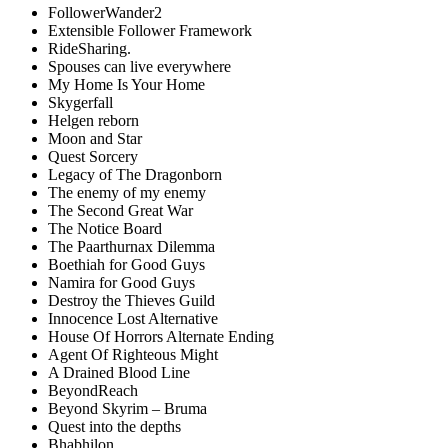
FollowerWander2
Extensible Follower Framework
RideSharing.
Spouses can live everywhere
My Home Is Your Home
Skygerfall
Helgen reborn
Moon and Star
Quest Sorcery
Legacy of The Dragonborn
The enemy of my enemy
The Second Great War
The Notice Board
The Paarthurnax Dilemma
Boethiah for Good Guys
Namira for Good Guys
Destroy the Thieves Guild
Innocence Lost Alternative
House Of Horrors Alternate Ending
Agent Of Righteous Might
A Drained Blood Line
BeyondReach
Beyond Skyrim – Bruma
Quest into the depths
Bhabhilon