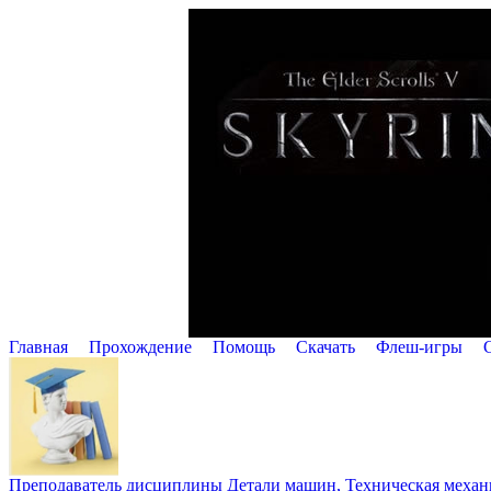
Главная
Прохождение
Помощь
Cкачать
Флеш-игры
Преподаватель дисциплины Детали машин, Техническая механик