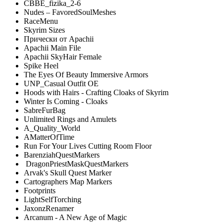
CBBE_fizika_2-6
Nudes – FavoredSoulMeshes
RaceMenu
Skyrim Sizes
Прически от Apachii
Apachii Main File
Apachii SkyHair Female
Spike Heel
The Eyes Of Beauty Immersive Armors
UNP_Casual Outfit OE
Hoods with Hairs - Crafting Cloaks of Skyrim
Winter Is Coming - Cloaks
SabreFurBag
Unlimited Rings and Amulets
A_Quality_World
AMatterOfTime
Run For Your Lives Cutting Room Floor
BarenziahQuestMarkers
DragonPriestMaskQuestMarkers
Arvak's Skull Quest Marker
Cartographers Map Markers
Footprints
LightSelfTorching
JaxonzRenamer
Arcanum - A New Age of Magic