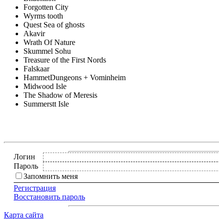
Forgotten City
Wyrms tooth
Quest Sea of ghosts
Akavir
Wrath Of Nature
Skummel Sohu
Treasure of the First Nords
Falskaar
HammetDungeons + Vominheim
Midwood Isle
The Shadow of Meresis
Summerstt Isle
Логин
Пароль
Запомнить меня
Регистрация
Восстановить пароль
Карта сайта