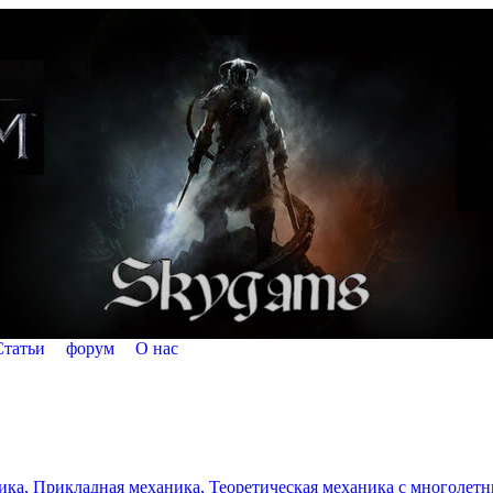
Статьи
форум
О нас
а, Прикладная механика, Теоретическая механика с многолетним