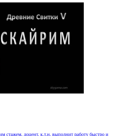
 стажем, доцент, к.т.н. выполнит работу быстро и