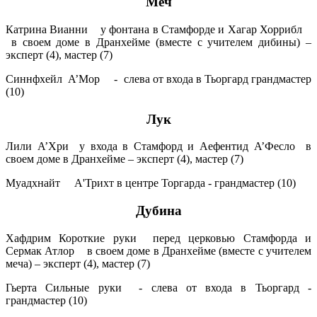
Меч
Катрина Вианни у фонтана в Стамфорде и Хагар Хоррибл
в своем доме в Дранхейме (вместе с учителем дибины) –
эксперт (4), мастер (7)
Синнфхейл A’Мор - слева от входа в Тьоргард грандмастер
(10)
Лук
Лили A’Хри у входа в Стамфорд и Аефентид A’Фесло в
своем доме в Дранхейме – эксперт (4), мастер (7)
Муадхнайт A'Трихт в центре Торгарда - грандмастер (10)
Дубина
Хафдрим Короткие руки перед церковью Стамфорда и
Сермак Атлор в своем доме в Дранхейме (вместе с учителем
меча) – эксперт (4), мастер (7)
Гьерта Сильные руки - слева от входа в Тьоргард -
грандмастер (10)