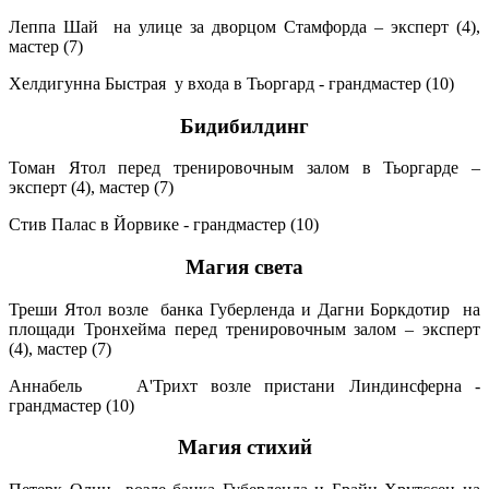
Леппа Шай на улице за дворцом Стамфорда – эксперт (4),
мастер (7)
Хелдигунна Быстрая у входа в Тьоргард - грандмастер (10)
Бидибилдинг
Томан Ятол перед тренировочным залом в Тьоргарде –
эксперт (4), мастер (7)
Стив Палас в Йорвике - грандмастер (10)
Магия света
Треши Ятол возле банка Губерленда и Дагни Боркдотир на
площади Тронхейма перед тренировочным залом – эксперт
(4), мастер (7)
Аннабель A'Трихт возле пристани Линдинсферна -
грандмастер (10)
Магия стихий