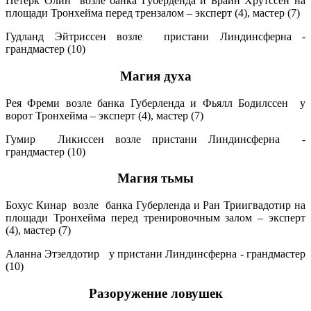
Петерк Олин возле банка Губерденда и Брайн Хрутссен на
площади Тронхейма перед трензалом – эксперт (4), мастер (7)
Гудланд Эйтриссен возле пристани Линдинсферна -
грандмастер (10)
Магия духа
Рея Фреми возле банка Губерленда и Фьялл Бодилссен у
ворот Тронхейма – эксперт (4), мастер (7)
Гумир Ликиссен возле пристани Линдинсферна -
грандмастер (10)
Магия тьмы
Бохус Кинар возле банка Губерленда и Ран Триигвадотир на
площади Тронхейма перед тренировочным залом – эксперт
(4), мастер (7)
Аланна Этзелдотир у пристани Линдинсферна - грандмастер
(10)
Разоружение ловушек