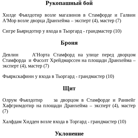
Рукопашный бой
Хилде Фьялдотир возле магазинов в Стамфорде и Галвин
A'Мор возле дворца Дранхейма – эксперт (4), мастер (7)
Сигре Бьярндотир у входа в Тьоргард - грандмастер (10)
Броня
Девлин A’Норта Стамфорд на улице перед дворцом
Стамфорда и Фасолт Хрейдмарссен на площади Дранхейма –
эксперт (4), мастер (7)
Фьяркскафинн у входа в Тьоргард - грандмастер (10)
Щит
Олрум Фьялдотир за дворцом в Стамфорде и Ранвейг
Хафгримдотир на площади Дранхейма – эксперт (4), мастер
(7)
Халфдам Хидден возле входа в Торгард - грандмастер (10)
Уклонение