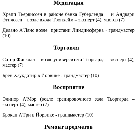
Медитация
Храпп Тьервиссен в районе банка Губерленда и Андвари
Эгилссен возле входа Тронхейм – эксперт (4), мастер (7)
Делано A’Ланс возле пристани Линдинсферна - грандмастер
(10)
Торговля
Сатор Фискдал возле университета Тьоргарда – эксперт (4),
мастер (7)
Брен Хаукдотир в Йорвике - грандмастер (10)
Восприятие
Элинор A'Мор (возле тренировочного зала Тьоргарда –
эксперт (4), мастер (7)
Брокан A'Гри в Йорвике - грандмастер (10)
Ремонт предметов