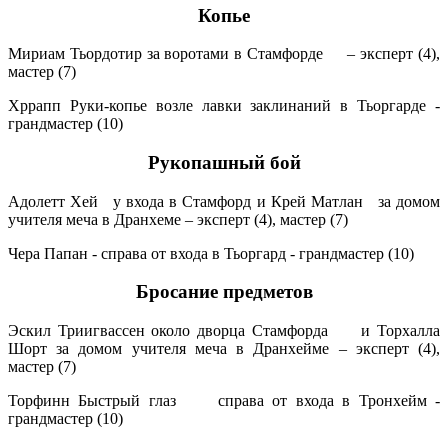
Копье
Мириам Тьордотир за воротами в Стамфорде – эксперт (4),
мастер (7)
Хррапп Руки-копье возле лавки заклинаний в Тьоргарде -
грандмастер (10)
Рукопашный бой
Адолетт Хей у входа в Стамфорд и Крей Матлан за домом
учителя меча в Дранхеме – эксперт (4), мастер (7)
Чера Папан - справа от входа в Тьоргард - грандмастер (10)
Бросание предметов
Эскил Триигвассен около дворца Стамфорда и Торхалла
Шорт за домом учителя меча в Дранхейме – эксперт (4),
мастер (7)
Торфинн Быстрый глаз справа от входа в Тронхейм -
грандмастер (10)